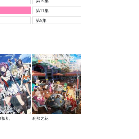
第19集
第11集
第5集
影扳机
刹那之花