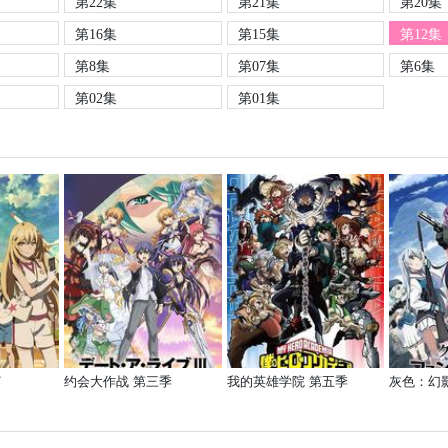
第22集
第21集
第20集
第16集
第15集
第12集
第8集
第07集
第6集
第02集
第01集
T
约会大作战 第三季
我的英雄学院 第五季
灰色：幻