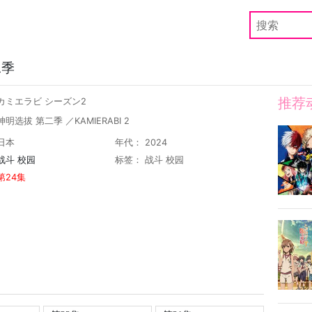
二季
推荐
カミエラビ シーズン2
明选拔 第二季 ／KAMIERABI 2
日本
年代： 2024
战斗
校园
标签：
战斗
校园
第24集