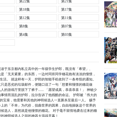
第22集
第21集
第18集
第17集
第12集
第11集
第8集
第07集
第4集
第03集
就读于东京都内私立高中的一年级学生护郎，既没有「希望」、
说是「无关紧要」的东西，一边对同班同学穗花抱有淡淡的憧憬，
生活。 就这样有一天，护郎的智能手机收到了一条奇怪的通知。
这只是恶劣的垃圾邮件，便随口说了一句「想要和憧憬的穗花做
人的游戏厅里脱下了裤子…… 「愿望成真，恭喜恭喜！」 神秘少
的事情而混乱的护郎，拉尔告诉了他残酷的命运。 护郎被「伟大的
的宝座，他需要和其他的神明候选人一直厮杀至最后一人。 赐予
身上的「不幸」为代价，扭曲世界的因果，自由地操纵这个世界的
明候选人，居然就是他憧憬的穗花。 对于毫不留情地袭击过来的穗
密的神明候选人之间的神器大混战开幕！