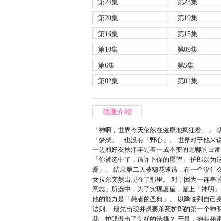
第24集
第23集
第20集
第19集
第16集
第15集
第10集
第09集
第6集
第5集
第02集
第01集
动漫介绍
「神啊，世界今天依然在健康地疯狂着。」 
「梦想」，也没有「野心」。 世界对于他来
一边和好友秋津丰过着一成不变的无聊的日常
「你被选中了，请许下你的愿望」 护郎以为
爱」。 结果第二天被穗花邀请，在一个没什么
女拉尔突然出现在了那里。 对于因为一连串
意志」所选中，为了实现愿望，赌上「神明」
他的能力是「愚者的圣典」。 以降临到自己
法则。 最先出现并想要杀死护郎的第一个神
花，护郎做出了怎样的选择？ 于是，抱有秘