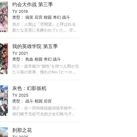
约会大作战 第三季
的力量——超能力的开发正在进行。
TV 2019
...
类型：
搞笑
后宫
校园
奇幻
战斗
简介：人類は『空間震』と呼ばれる
新たな災害に見舞われていた。 空間
を揺るがし、あらゆるものを破壊し
尽くすその災厄は、 精霊と呼ばれる
我的英雄学院 第五季
存在が臨界から顕現することにより
TV 2021
発生するものだった。 ...
类型：
热血
校园
奇幻
战斗
简介：超常能力“個性”を持つ人間が当
たり前の世界。憧れのNo.1ヒーロ
ー・オールマイトと出会った“無個
性”の少年・緑谷出久、通称「デク」
灰色：幻影扳机
は、その内に秘めるヒーローの資質
TV 2025
を見出され、オールマイトから ...
类型：
战斗
校园
后宫
简介：在一所特殊技能训练学校中，
他们赋予无处可去的少女们枪与子
弹，不断进行着危险的活动。 日美联
合反恐组织“防卫省中央调查部谍报2
刹那之花
科分室”通称CIRS（Central