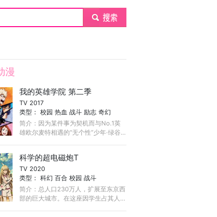
submit
动漫
我的英雄学院 第二季
TV 2017
类型：
校园
热血
战斗
励志
奇幻
简介：因为某件事为契机而与No.1英
雄欧尔麦特相遇的“无个性”少年·绿谷
出久。而后，绿谷少年隐藏的英雄资
质被发现，并继承了欧尔麦特的“个
科学的超电磁炮T
性”——ONE FOR ALL。 ...
TV 2020
类型：
科幻
百合
校园
战斗
简介：总人口230万人，扩展至东京西
部的巨大城市。在这座因学生占其人
口约八成，而被称为「学园都市」的
城市中，扭曲世界法则引发超常现象