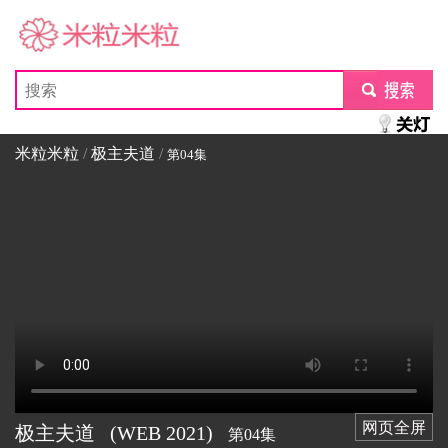
米粒米粒
submit
米粒米粒
/
极主夫道
/
第04集
网页全屏
极主夫道
(WEB
2021)
第04集