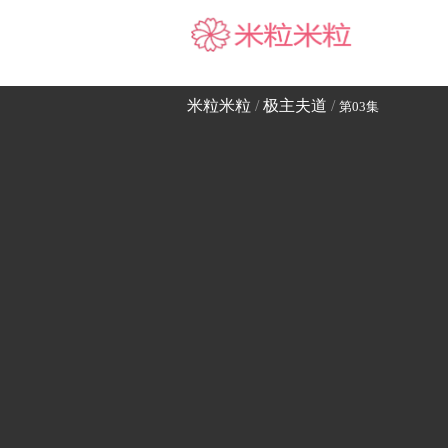
米粒米粒
米粒米粒
/
极主夫道
/
第03集