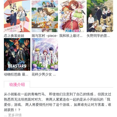
恋上换装娃娃
堀与宫村 -piece-
我和班上最讨厌的女生结婚了。
矢野同学的普通日常
动物狂想曲 最终季 第二部分
花样少男少女 第2季
动漫介绍
从小就黏在一起的青梅竹马。 即使他们注意到了自己的情感， 但因太过
熟悉而无法坦然面对对方。 将两人紧紧连在一起的是从小开始玩的「我
爱你」游戏。 两人将爱情托付给了这个游戏， 如果谁先让对方害羞，谁
就获胜！？
... 更多详情