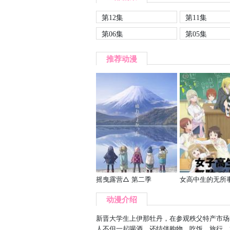
第12集
第11集
第06集
第05集
推荐动漫
摇曳露营△ 第二季
女高中生的无所
动漫介绍
新晋大学生上伊那牡丹，在参观秩父特产市场
人不但一起喝酒，还结伴购物、吃饭、旅行，