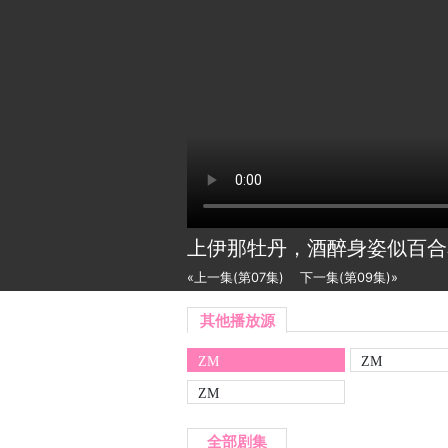
上伊那牡丹，酒醉身姿似百
«上一集(第07集)
下一集(第09集)»
其他播放源
ZM
ZM
ZM
全部剧集