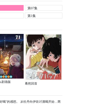
第07集
第1集
△剧场版
蓦然回首
好喝”的感想。 从牡丹向伊吹讨酒喝开始，两