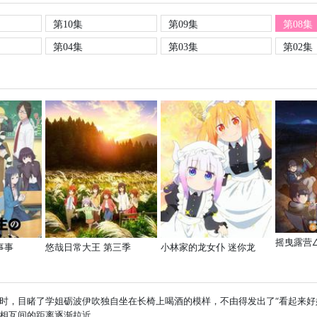
第10集
第09集
第08集
第04集
第03集
第02集
摇曳露营
事事
悠哉日常大王 第三季
小林家的龙女仆 迷你龙
时，目睹了学姐砺波伊吹独自坐在长椅上喝酒的模样，不由得发出了“看起来好
相互间的距离逐渐拉近。