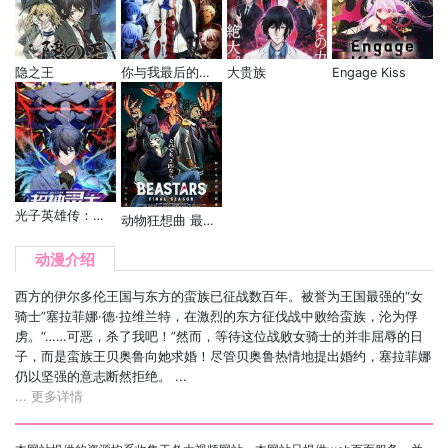
隐之王
你与我最后的战场，亦或是世界起始的圣战
大贵族
Engage Kiss
光子英雄传：超神灵主 动态漫
动物狂想曲 最终季 第二部分
动漫介绍
西方的伊尔多伦王国与东方的蛮族已征战数百年。被誉为王国最强的“女
骑士”塞拉菲娜·德·拉维兰特，在激烈的东方征伐战中败给蛮族，沦为俘
虏。“……可恶，杀了我吧！”然而，等待这位战败女骑士的并非屈辱的日
子，而是蛮族王贝奥鲁向她求婚！尽管贝奥鲁热情地提出婚约，塞拉菲娜
仍以坚强的意志断然拒绝。 ...
... 更多详情