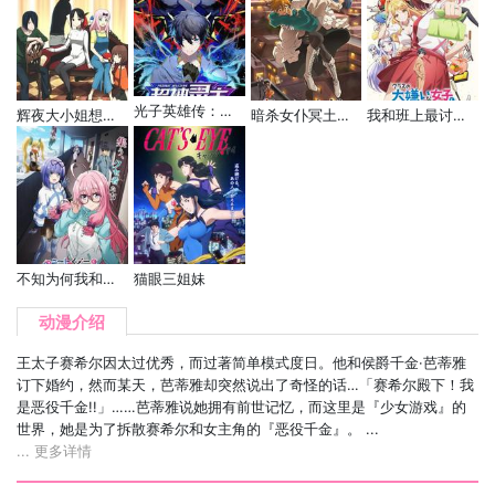
光子英雄传：超神灵主 动态漫
辉夜大小姐想让我告白～天才们的恋爱头脑战～ OVA
暗杀女仆冥土小姐。
我和班上最讨厌的女生结婚了。
不知为何我和尼特且宅的女忍者开始了同居生活
猫眼三姐妹
动漫介绍
王太子赛希尔因太过优秀，而过著简单模式度日。他和侯爵千金·芭蒂雅
订下婚约，然而某天，芭蒂雅却突然说出了奇怪的话…「赛希尔殿下！我
是恶役千金!!」……芭蒂雅说她拥有前世记忆，而这里是『少女游戏』的
世界，她是为了拆散赛希尔和女主角的『恶役千金』。 ...
... 更多详情