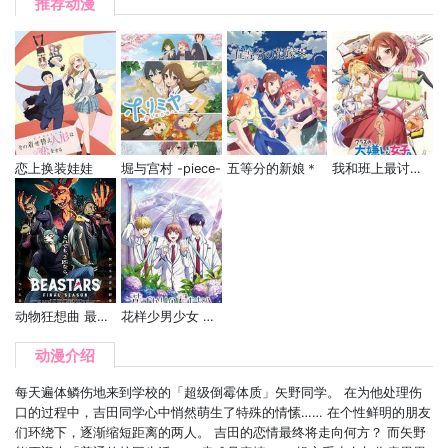
推荐动漫
恋上换装娃娃
堀与宫村 -piece-
五等分的新娘＊
我和班上最讨厌的女生结婚了。
动物狂想曲 最终季 第二部分
花样少男少女 第2季
动漫介绍
每天遍体鳞伤地来到学校的「超级倒霉体质」矢野同学。 在为他处理伤
口的过程中，吉田同学心中悄然萌生了特殊的情愫…… 在个性鲜明的朋友
们环绕下，逐渐缩短距离的两人。 吉田的恋情最终将走向何方？ 而矢野