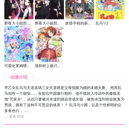
辉夜大小姐想让我告白～天才们的恋爱头脑战～
辉夜大小姐想让我告白～天才们的恋爱头脑战～ 第二季
妖怪学校的新人教师！
乱马1/2
可爱史莱姆噗尼露
我和班上最讨厌的女生结婚了。
动漫介绍
早乙女乱马与天道道场三女天道茜是父母指腹为婚的未婚夫妻。 然而乱
马却有一个烦恼…… 在前往中国修行期间，他不慎掉入传说中的修炼圣
地“咒泉乡”， 从此只要被冷水泼到就会变成女孩，被热水泼到则会恢复为
男孩，拥有了这种不可思议的体质！？ 乱马与小茜，以及个性鲜明的众
多角色们， ...
... 更多详情