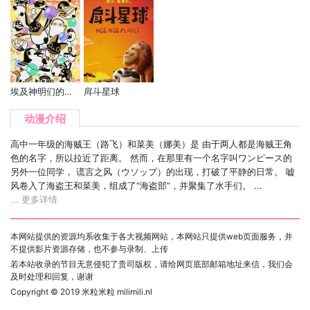
埃及神明们的日常 第二季
戽斗星球
动漫介绍
高中一年级的海贼王（路飞）和菜美（娜美）是 由于两人都是海贼王角
色的名字，所以拉近了距离。 然而，在那里有一个名字叫ワンピース的
另外一位同学， 谎言之风（ウソップ）的出现，打破了平静的日常。 嘘
风卷入了海盗王和菜美，组成了“海盗部”，并聚集了水手们。 ...
... 更多详情
本网站提供的资源均系收集于各大视频网站，本网站只提供web页面服务，并
不提供影片资源存储，也不参与录制、上传
若本站收录的节目无意侵犯了贵司版权，请给网页底部邮箱地址来信，我们会
及时处理和回复，谢谢
Copyright © 2019
米粒米粒 milimili.nl