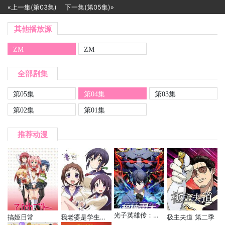
«上一集(第03集)
下一集(第05集)»
其他播放源
ZM
ZM
全部剧集
第05集
第04集
第03集
第02集
第01集
推荐动漫
光子英雄传：超神灵主 动态漫
搞姬日常
我老婆是学生会长 第二季
极主夫道 第二季