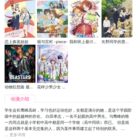
恋上换装娃娃
堀与宫村 -piece-
我和班上最讨厌的女生结婚了。
矢野同学的普通日常
动物狂想曲 最终季 第二部分
花样少男少女 第2季
动漫介绍
学生会长鹰峰高岭，学习也好运动也好，全都是满分的她，是这个学园阶
级中的超越神的存在。 白田孝志，一名不起眼的高中男生。与鹰峰的唯
一共同点就是小学初中高中都是同一个学校（高中同班）而已。 但是就
是这样两个基本无交集的人，因为某件事而建立起了特别的联系。 ...
... 更多详情