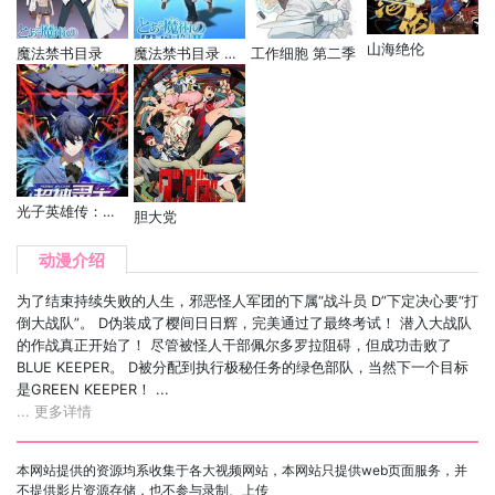
山海绝伦
魔法禁书目录
魔法禁书目录 第二季
工作细胞 第二季
光子英雄传：超神灵主 动态漫
胆大党
动漫介绍
为了结束持续失败的人生，邪恶怪人军团的下属“战斗员 D”下定决心要“打
倒大战队”。 D伪装成了樱间日日辉，完美通过了最终考试！ 潜入大战队
的作战真正开始了！ 尽管被怪人干部佩尔多罗拉阻碍，但成功击败了
BLUE KEEPER。 D被分配到执行极秘任务的绿色部队，当然下一个目标
是GREEN KEEPER！ ...
... 更多详情
本网站提供的资源均系收集于各大视频网站，本网站只提供web页面服务，并
不提供影片资源存储，也不参与录制、上传