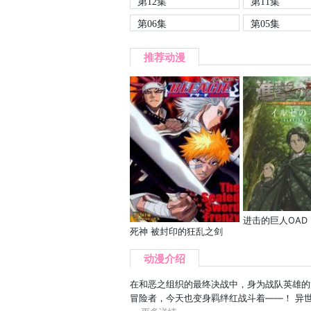
第12集
第11集
第06集
第05集
推荐动漫
进击的巨人OAD
死神 被封印的狂乱之剑
动漫介绍
在和恶之组织的最终决战中，身为战队英雄的
冒险者，今天也变身羁绊红战斗着——！ 异