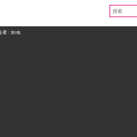
险者
/
第9集