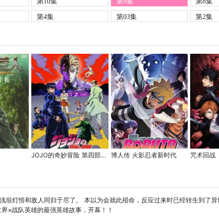
第10集
第9集
第8集
第4集
第03集
第2集
JOJO的奇妙冒险 第四部(不灭钻石)
博人传 火影忍者新时代
咒术回战
浅垣灯悟和敌人同归于尽了。 本以为会就此殒命，反应过来时已经转生到了异
世界×战队英雄的最强英雄故事，开幕！！