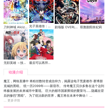
光子英雄传：超神灵主 动态漫
刀剑神域 Alicization篇 War of Underworld 第二季
剧场版 OVERLORD 圣王国篇
双胞胎阳奈妃莉
无职英雄 ～技能什么的毫无用处～
最后可以再拜托您一件事吗？
动漫介绍
魔王，网络直播中 将粉丝数转变成信仰力，揭露这电子荒废都市·赛博朋
克城的黑暗。 统一历2099年——新宿市。 传奇魔王贝尔多鲁在这个达到
终极发展的未来城市中重现。 巨大的都市国家辉煌的繁荣与……隐藏在背
后的惨烈“黑暗”。 为了统治新的世界，魔王将在未来中舞动！ ...
... 更多详情