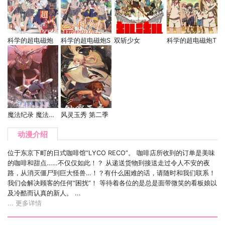
科学的超电磁炮
科学的超电磁炮S
双斩少女
科学的超电磁炮T
魔法纪录 魔法少女小圆外传 最终季 -浅梦之晓-
风灵玉秀 第二季
动漫介绍
位于东京下町的日式咖啡馆“LYCO RECO”。 咖啡店所收到的订单是美味
的咖啡和甜点……不仅仅如此！？ 从递送货物到接送走过令人不安的夜
路，从消灭僵尸到巨大怪兽…！？有什么困难的话，请随时和我们联系！
我们会解决顾客的任何“困扰”！ 等待着各位的是总是面带微笑的看板娘以
及冷酷而认真的新人。 ...
... 更多详情