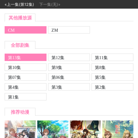
«上一集(第12集)
下一集(无)»
其他播放源
CM
ZM
全部剧集
第13集
第12集
第11集
第10集
第9集
第8集
第07集
第06集
第5集
第4集
第3集
第2集
第1集
推荐动漫