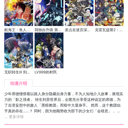
航海王：鱼人岛篇特别编辑版
我独自升级 第二季 -起于暗影-
差点在迷宫深处被信任的伙伴杀掉，但靠着天赐技能「无限扭蛋」获得等级9999的伙伴，我要向前队友和世界展开复仇&「给他们好看！」
克雷瓦提斯2：魔兽之王与虚伪的勇者传承
无职转生Ⅲ 到了异世界就拿出真本事
LV999的村民
动漫介绍
少年席德憧憬着以路人身分隐藏自身力量，不为人知地介入故事，展现实
力的「影之强者」 转生到异世界后，企图充分享受这种设定的席德，为
了击溃妄想中的敌人「黑暗教团」而暗中大显身手。 然而，这个教团似
乎真的存在……？ 同时，因为他顺势收为部下的少女们「会错意」， ...
... 更多详情