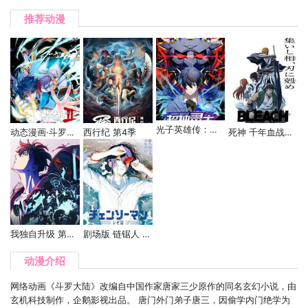
推荐动漫
第238集
第237集
第236集
第235集
第234集
第233集
第232集
第231集
第230集
第229集
第228集
第227集
第226集
第225集
第224集
第223集
第222集
第221集
光子英雄传：超神灵主 动态漫
动态漫画·斗罗大陆2 绝世唐门
西行纪 第4季
死神 千年血战篇-相克谭-
第220集
第219集
第218集
第217集
第216集
第215集
第214集
第213集
第212集
第211集
第210集
第209集
我独自升级 第二季 -起于暗影-
剧场版 链锯人 蕾塞篇
第208集
第207集
第206集
动漫介绍
第205集
第204集
第203集
第202集
第201集
第200集
网络动画《斗罗大陆》改编自中国作家唐家三少原作的同名玄幻小说，由
玄机科技制作，企鹅影视出品。 唐门外门弟子唐三，因偷学内门绝学为
第199集
第198集
第197集