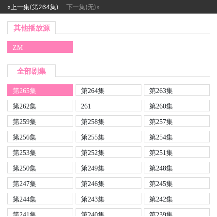
«上一集(第264集)
下一集(无)»
其他播放源
ZM
全部剧集
第265集
第264集
第263集
第262集
261
第260集
第259集
第258集
第257集
第256集
第255集
第254集
第253集
第252集
第251集
第250集
第249集
第248集
第247集
第246集
第245集
第244集
第243集
第242集
第241集
第240集
第239集