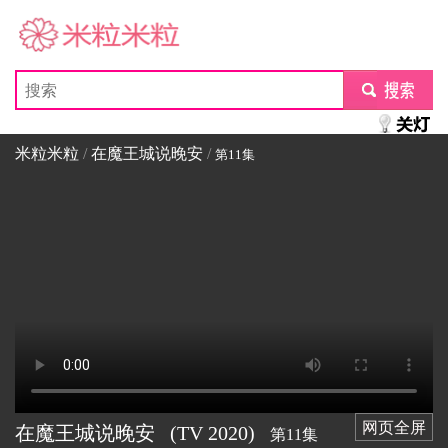
米粒米粒
submit
米粒米粒
/
在魔王城说晚安
/
第11集
网页全屏
在魔王城说晚安
(TV
2020)
第11集