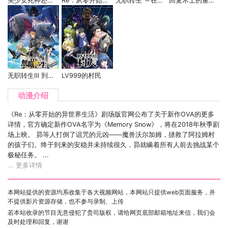
美少女死神还我H之魂
Re：从零开始的异世界生活 冰结之绊
无职转生 ～在异世界认真地活下去～
回复术士的重启人生
无职转生Ⅲ 到了异世界就拿出真本事
LV999的村民
动漫介绍
《Re：从零开始的异世界生活》剧场版官网公布了关于新作OVA的更多
详情，官方确定新作OVA名字为《Memory Snow》，将在2018年秋季剧
场上映。 昴等人打倒了诅咒的元凶——魔兽沃尔加姆，拯救了阿拉姆村
的孩子们。终于到来的安稳并未持续很久，昴就瞒着所有人前去挑战某个
极秘任务。 ...
... 更多详情
本网站提供的资源均系收集于各大视频网站，本网站只提供web页面服务，并
不提供影片资源存储，也不参与录制、上传
若本站收录的节目无意侵犯了贵司版权，请给网页底部邮箱地址来信，我们会
及时处理和回复，谢谢