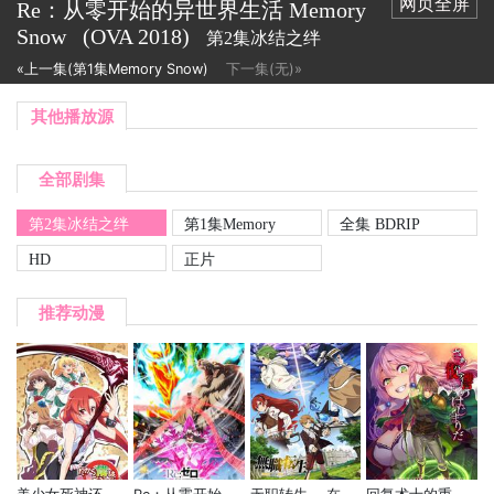
网页全屏
Re：从零开始的异世界生活 Memory
Snow
(OVA
2018)
第2集冰结之绊
«上一集(第1集Memory Snow)
下一集(无)»
其他播放源
全部剧集
第2集冰结之绊
第1集Memory
全集 BDRIP
Snow
HD
正片
推荐动漫