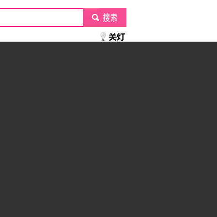
submit