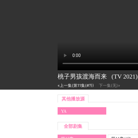
桃子男孩渡海而来
(TV
2021)
«上一集(第11集(#?))
下一集(无)»
其他播放源
YA
全部剧集