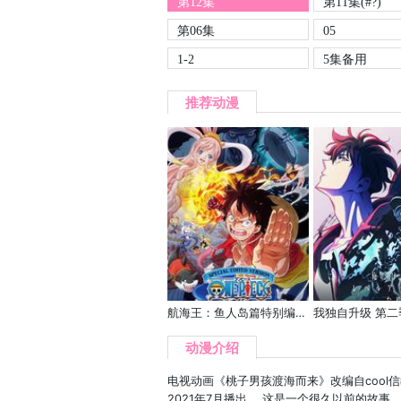
第12集
第11集(#?)
第06集
05
1-2
5集备用
推荐动漫
航海王：鱼人岛篇特别编辑版
动漫介绍
电视动画《桃子男孩渡海而来》改编自cool信
2021年7月播出。 这是一个很久以前的故事