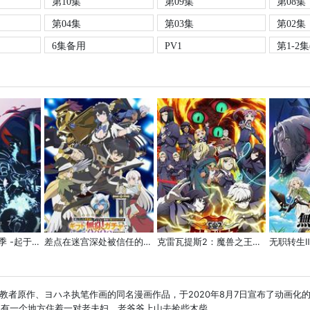
第10集
第09集
第08集
第04集
第03集
第02集
6集备用
PV1
第1-2
我独自升级 第二季 -起于暗影-
差点在迷宫深处被信任的伙伴杀掉，但靠着天赐技能「无限扭蛋」获得等级9999的伙伴，我要向前队友和世界展开复仇&「给他们好看！」
克雷瓦提斯2：魔兽之王与虚伪的勇者传承
教者原作、ヨハネ执笔作画的同名漫画作品，于2020年8月7日宣布了动画化的消息
。有一个地方住着一对老夫妇。老爷爷上山去捡些木柴， ...