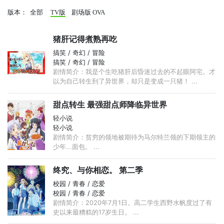
版本：
全部
TV版
剧场版
OVA
猪肝记得煮熟再吃
搞笑 / 奇幻 / 冒险
搞笑 / 奇幻 / 冒险
剧情简介：我是个生吃猪肝后昏迷过去的不起眼阿宅。才
以为自己转生到了异世界，却只是变成一只猪！ ...
甜点转生 最强甜点师降临异世界
轻小说
轻小说
剧情简介：贫穷的领地被期待为马尔特兰领的下期领主的
少年...面包。 ...
终究、与你相恋。 第二季
校园 / 青春 / 恋爱
校园 / 青春 / 恋爱
剧情简介：2020年7月1日。高二学生西野水帆度过了有
史以来最糟糕的17岁生日。 ...