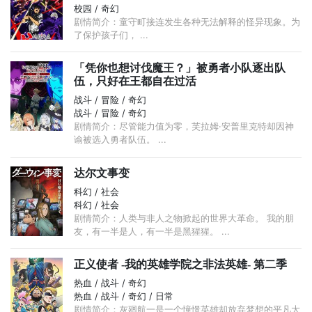
校园 / 奇幻
剧情简介：童守町接连发生各种无法解释的怪异现象。为
了保护孩子们， ...
「凭你也想讨伐魔王？」被勇者小队逐出队
伍，只好在王都自在过活
战斗 / 冒险 / 奇幻
战斗 / 冒险 / 奇幻
剧情简介：尽管能力值为零，芙拉姆·安普里克特却因神
谕被选入勇者队伍。 ...
达尔文事变
科幻 / 社会
科幻 / 社会
剧情简介：人类与非人之物掀起的世界大革命。 我的朋
友，有一半是人，有一半是黑猩猩。 ...
正义使者 -我的英雄学院之非法英雄- 第二季
热血 / 战斗 / 奇幻
热血 / 战斗 / 奇幻 / 日常
剧情简介：灰廻航一是一个憧憬英雄却放弃梦想的平凡大