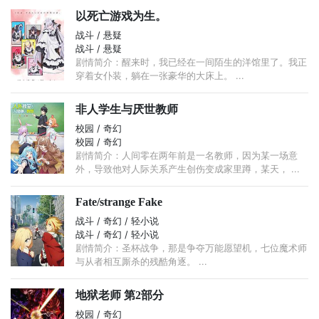
以死亡游戏为生。
战斗 / 悬疑
战斗 / 悬疑
剧情简介：醒来时，我已经在一间陌生的洋馆里了。我正
穿着女仆装，躺在一张豪华的大床上。 ...
非人学生与厌世教师
校园 / 奇幻
校园 / 奇幻
剧情简介：人间零在两年前是一名教师，因为某一场意
外，导致他对人际关系产生创伤变成家里蹲，某天， ...
Fate/strange Fake
战斗 / 奇幻 / 轻小说
战斗 / 奇幻 / 轻小说
剧情简介：圣杯战争，那是争夺万能愿望机，七位魔术师
与从者相互厮杀的残酷角逐。 ...
地狱老师 第2部分
校园 / 奇幻