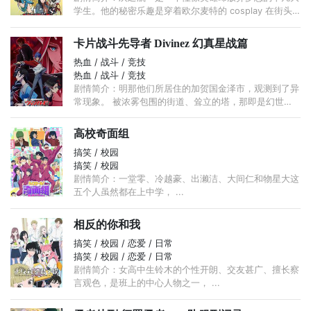
学生。他的秘密乐趣是穿着欧尔麦特的 cosplay 在街头
徘徊， ...
卡片战斗先导者 Divinez 幻真星战篇
热血 / 战斗 / 竞技
热血 / 战斗 / 竞技
剧情简介：明那他们所居住的加贺国金泽市，观测到了异
常现象。 被浓雾包围的街道、耸立的塔，那即是幻世
界。 ...
高校奇面组
搞笑 / 校园
搞笑 / 校园
剧情简介：一堂零、冷越豪、出濑洁、大间仁和物星大这
五个人虽然都在上中学， ...
相反的你和我
搞笑 / 校园 / 恋爱 / 日常
搞笑 / 校园 / 恋爱 / 日常
剧情简介：女高中生铃木的个性开朗、交友甚广、擅长察
言观色，是班上的中心人物之一， ...