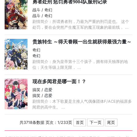
勇者处刑 惩罚勇者9004队服刑记录
战斗 / 奇幻
战斗 / 奇幻
剧情简介：所谓勇者刑，乃最为严重的刑罚是也。 这个
处罚，要在会突然产生魔王军的魔王现象的最前线， ...
贵族转生 ～得天眷顾一出生就获得最强力量～
奇幻
奇幻
剧情简介：身为皇帝第十三个孩子，拥有得天独厚的地
位；天生等级上限无限， ...
现在多闻君是哪一面！？
搞笑 / 恋爱
搞笑 / 恋爱
剧情简介：木下歌夏是主推人气偶像团体F/ACE的福原多
闻君的高中生。 ...
共3718条数据 页次：1/233页
首页
下一页
尾页