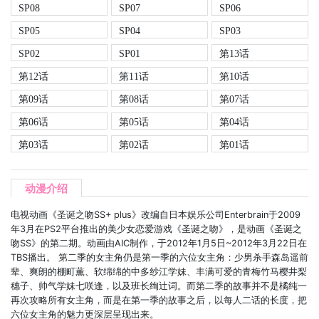
SP08
SP07
SP06
SP05
SP04
SP03
SP02
SP01
第13话
第12话
第11话
第10话
第09话
第08话
第07话
第06话
第05话
第04话
第03话
第02话
第01话
动漫介绍
电视动画《圣诞之吻SS+ plus》改编自日本娱乐公司Enterbrain于2009
年3月在PS2平台推出的美少女恋爱游戏《圣诞之吻》，是动画《圣诞之
吻SS》的第二期。动画由AIC制作，于2012年1月5日~2012年3月22日在
TBS播出。 第二季的女主角仍是第一季的六位女主角：少男杀手森岛遥前
辈、爽朗的棚町薫、软绵绵的中多纱江学妹、丰满可爱的青梅竹马樱井梨
穗子、帅气学妹七咲逢，以及班长绚辻词。而第二季的故事并不是橘纯一
再次攻略所有女主角，而是在第一季的故事之后，以每人二话的长度，把
六位女主角的魅力更深层呈现出来。