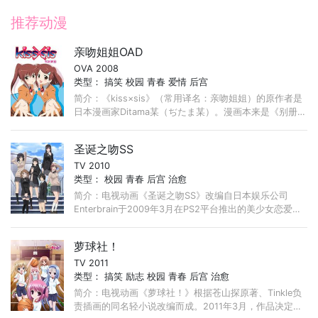
推荐动漫
亲吻姐姐OAD
OVA 2008
类型：
搞笑
校园
青春
爱情
后宫
简介：《kiss×sis》（常用译名：亲吻姐姐）的原作者是
日本漫画家Ditama某（ぢたま某）。漫画本来是《别册
YOUNG MAGAZINE》在2004年1月推出的一部短篇，但
由于受到读者好评， ...
圣诞之吻SS
TV 2010
类型：
校园
青春
后宫
治愈
简介：电视动画《圣诞之吻SS》改编自日本娱乐公司
Enterbrain于2009年3月在PS2平台推出的美少女恋爱游
戏《圣诞之吻》。 橘纯一是一个高中2年级生， ...
萝球社！
TV 2011
类型：
搞笑
励志
校园
青春
后宫
治愈
简介：电视动画《萝球社！》根据苍山探原著、Tinkle负
责插画的同名轻小说改编而成。2011年3月，作品决定动