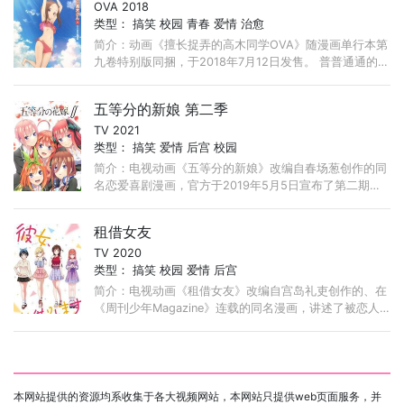
OVA 2018
类型：
搞笑
校园
青春
爱情
治愈
简介：动画《擅长捉弄的高木同学OVA》随漫画单行本第
九卷特别版同捆，于2018年7月12日发售。 普普通通的男
子中学生西片君，与一位古灵精怪的女生高木坐在一起，
教室后面是他们小动作的空间，青涩校园生活。 ...
五等分的新娘 第二季
TV 2021
类型：
搞笑
爱情
后宫
校园
简介：电视动画《五等分的新娘》改编自春场葱创作的同
名恋爱喜剧漫画，官方于2019年5月5日宣布了第二期制
作决定的消息。 一直过着贫困生活的高中二年级学生·上
杉风太郎，找到了一份条件非常好的家庭教师兼职。 ...
租借女友
TV 2020
类型：
搞笑
校园
爱情
后宫
简介：电视动画《租借女友》改编自宫岛礼吏创作的、在
《周刊少年Magazine》连载的同名漫画，讲述了被恋人
甩了的废柴大学生木之下和也与身为租赁女朋友的美少女
水原千鹤相遇的故事。 ...
本网站提供的资源均系收集于各大视频网站，本网站只提供web页面服务，并