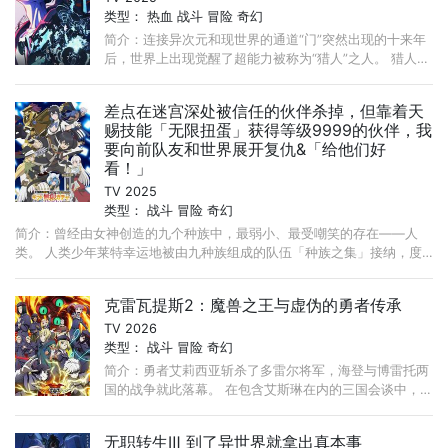
类型：
热血
战斗
冒险
奇幻
简介：连接异次元和现世界的通道“门”突然出现的十来年
后，世界上出现觉醒了超能力被称为“猎人”之人。 猎人使
用力量以攻占门内的地下城并获得报酬为生，但在强者齐
聚的猎人们中， ...
差点在迷宫深处被信任的伙伴杀掉，但靠着天
赐技能「无限扭蛋」获得等级9999的伙伴，我
要向前队友和世界展开复仇&「给他们好
看！」
TV 2025
类型：
战斗
冒险
奇幻
简介：曾经由女神创造的九个种族中，最弱小、最受嘲笑的存在——人
类。 人类少年莱特幸运地被由九种族组成的队伍「种族之集」接纳，度
过了一段幸福的时光。 ...
克雷瓦提斯2：魔兽之王与虚伪的勇者传承
TV 2026
类型：
战斗
冒险
奇幻
简介：勇者艾莉西亚斩杀了多雷尔将军，海登与博雷托两
国的战争就此落幕。 在包含艾斯琳在内的三国会谈中，
众人争执的焦点，是多雷尔打造的 “秘密密室”。 ...
无职转生Ⅲ 到了异世界就拿出真本事