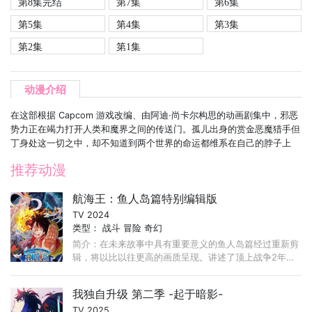
第8集完结
第7集
第6集
第5集
第4集
第3集
第2集
第1集
动漫介绍
在这部根据 Capcom 游戏改编、由阿迪·尚卡尔构思的动画剧集中，邪恶
势力正在竭力打开人类和魔界之间的传送门。孤儿出身的赏金恶魔猎手但
丁身处这一切之中，却不知道到两个世界的命运都维系在自己的脖子上
推荐动漫
航海王：鱼人岛篇特别编辑版
TV 2024
类型：
战斗
冒险
奇幻
简介：在未来故事中具有重要意义的鱼人岛篇经过重新剪
辑，将以比以往更高的画质呈现。讲述了顶上战争2年后
的草帽海贼团重新团聚，前往鱼人岛冒险，并挫败了新鱼
人海贼团阴谋的故事。
我独自升级 第二季 -起于暗影-
TV 2025