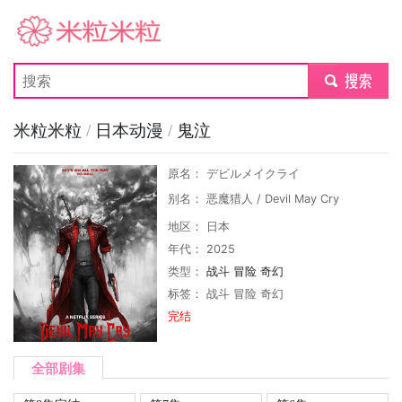
米粒米粒
submit
米粒米粒
/
日本动漫
/
鬼泣
原名： デビルメイクライ
别名： 恶魔猎人 / Devil May Cry
地区： 日本
年代： 2025
类型：
战斗
冒险
奇幻
标签：
战斗
冒险
奇幻
完结
全部剧集