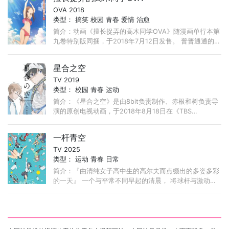
OVA 2018
类型：
搞笑
校园
青春
爱情
治愈
简介：动画《擅长捉弄的高木同学OVA》随漫画单行本第
九卷特别版同捆，于2018年7月12日发售。 普普通通的男
子中学生西片君，与一位古灵精怪的女生高木坐在一起，
教室后面是他们小动作的空间，青涩校园生活。 ...
星合之空
TV 2019
类型：
校园
青春
运动
简介：《星合之空》是由8bit负责制作、赤根和树负责导
演的原创电视动画，于2018年8月18日在《TBS
AnimeFesta 2018》上发表了企划。 故事发生在男子高
中就快面临废部危机的软式网球部。 ...
一杆青空
TV 2025
类型：
运动
青春
日常
简介：『由清纯女子高中生的高尔夫而点缀出的多姿多彩
的一天』 一个与平常不同早起的清晨， 将球杆与激动的
心情一起装进高尔夫球包里， 开始今天的一天！ ...