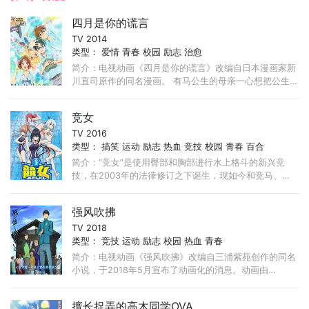
四月是你的谎言
TV 2014
类型：
爱情
青春
校园
励志
治愈
简介：电视动画《四月是你的谎言》改编自日本漫画家新
川直司原作的同名漫画。 有马公生的母亲一心想把公生
培育成举世闻名的钢琴家，而公生也不负母亲的期望，在
念小学时就赢得许多钢琴比赛的大奖。 ...
竞女
TV 2016
类型：
搞笑
运动
励志
热血
竞技
校园
青春
百合
简介：“竞女”是使用臀部和胸部进行水上格斗的新兴竞
技，在2003年的法律修订之下诞生，现如今和竞马、竞
轮、竞艇拥有平起平坐的人气。 在贫困家庭长大的神无
望， ...
强风吹拂
TV 2018
类型：
竞技
运动
励志
校园
热血
青春
简介：电视动画《强风吹拂》改编自三浦紫苑创作的同名
小说，于2018年5月宣布了动画化的消息。动画由
Production I.G负责制作，于2018年10月播出。 长跑的
目标不是更快，而是更强。 ...
擅长捉弄的高木同学OVA