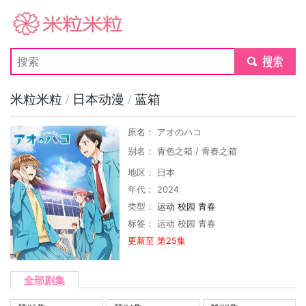
米粒米粒
submit
米粒米粒
/
日本动漫
/
蓝箱
原名： アオのハコ
别名： 青色之箱 / 青春之箱
地区： 日本
年代： 2024
类型：
运动
校园
青春
标签：
运动
校园
青春
更新至 第25集
全部剧集