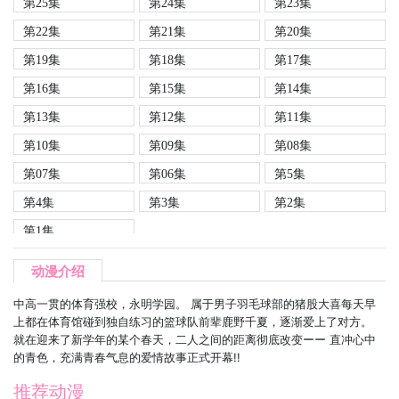
第25集
第24集
第23集
第22集
第21集
第20集
第19集
第18集
第17集
第16集
第15集
第14集
第13集
第12集
第11集
第10集
第09集
第08集
第07集
第06集
第5集
第4集
第3集
第2集
第1集
动漫介绍
中高一贯的体育强校，永明学园。 属于男子羽毛球部的猪股大喜每天早
上都在体育馆碰到独自练习的篮球队前辈鹿野千夏，逐渐爱上了对方。
就在迎来了新学年的某个春天，二人之间的距离彻底改变ーー 直冲心中
的青色，充满青春气息的爱情故事正式开幕!!
推荐动漫