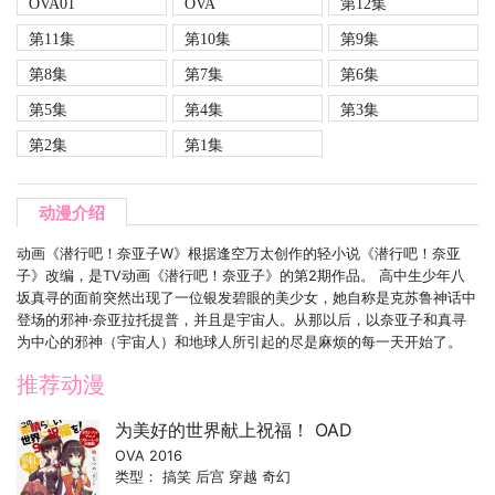
OVA01
OVA
第12集
第11集
第10集
第9集
第8集
第7集
第6集
第5集
第4集
第3集
第2集
第1集
动漫介绍
动画《潜行吧！奈亚子W》根据逢空万太创作的轻小说《潜行吧！奈亚
子》改编，是TV动画《潜行吧！奈亚子》的第2期作品。 高中生少年八
坂真寻的面前突然出现了一位银发碧眼的美少女，她自称是克苏鲁神话中
登场的邪神·奈亚拉托提普，并且是宇宙人。从那以后，以奈亚子和真寻
为中心的邪神（宇宙人）和地球人所引起的尽是麻烦的每一天开始了。
推荐动漫
为美好的世界献上祝福！ OAD
OVA 2016
类型：
搞笑
后宫
穿越
奇幻