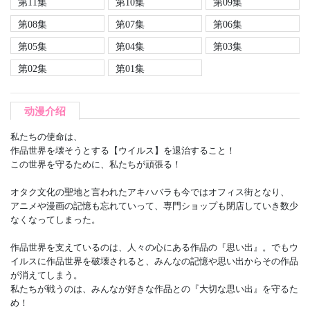
第11集
第10集
第09集
第08集
第07集
第06集
第05集
第04集
第03集
第02集
第01集
动漫介绍
私たちの使命は、
作品世界を壊そうとする【ウイルス】を退治すること！
この世界を守るために、私たちが頑張る！
オタク文化の聖地と言われたアキハバラも今ではオフィス街となり、
アニメや漫画の記憶も忘れていって、専門ショップも閉店していき数少
なくなってしまった。
作品世界を支えているのは、人々の心にある作品の『思い出』。でもウ
イルスに作品世界を破壊されると、みんなの記憶や思い出からその作品
が消えてしまう。
私たちが戦うのは、みんなが好きな作品との『大切な思い出』を守るた
め！