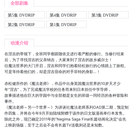
全部剧集
第5集 DVDRIP
第4集 DVDRIP
第3集 DVDRIP
第2集 DVDRIP
第1集 DVDRIP
动漫介绍
在涅吉的带领下，全班同学都跟随依文进行着严酷的修行。当修行结束
后，为了寻找涅吉的父亲纳吉，大家来到了涅吉的故乡威尔士！
往魔法世界的大门开启，涅吉和同学们抱着轻松旅行的心情踏上了旅程。
可是等待着他们的，却是涅吉宿命的对手菲特的身影…！
赤松健所作的《魔法老师》，作品中出身英国魔法世界的10岁天才少
年“涅吉”，为了完成魔法学校的任务而来到日本担任中学导师，
故事描述他在巨大的学园中与全部都是女生的班级一同经历的各种冒险和
事件。
《魔法老师～另一个世界～》为讲谈社魔法老师系列OAD第二期，预定制
作四集，并将在今年9月开始陆续附赠于该作的日文版漫画单行本发售。
除此之外，现已确定2011年的“Negima Saga Final长篇动画化决定”会先
上映剧场版，至于之后会不会有长篇TV连载则还是未知数。