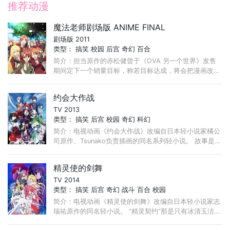
推荐动漫
魔法老师剧场版 ANIME FINAL
剧场版 2011
类型：
搞笑
校园
后宫
奇幻
百合
简介：担当原作的赤松健曾于《OVA 另一个世界》发售
期间定下一个销量目标，称若目标达成，将会把漫画改篇
为长篇动画放送。最后销量目标达成，赤松健亦遵守承
诺，预定于2011年推出作品。 ...
约会大作战
TV 2013
类型：
搞笑
后宫
校园
奇幻
科幻
简介：电视动画《约会大作战》改编自日本轻小说家橘公
司原作、Tsunako负责插画的同名系列轻小说。 故事是讲
述一名普通的高中二年级生五河士道，突然在某一天遇上
了一场大爆炸， ...
精灵使的剑舞
TV 2014
类型：
搞笑
后宫
奇幻
战斗
百合
校园
简介：电视动画《精灵使的剑舞》改编自日本轻小说家志
瑞祐原作的同名轻小说。 “精灵契约”那是只有冰清玉洁的
少女才能享有的特权，而能从元素精灵界召唤出精灵并用