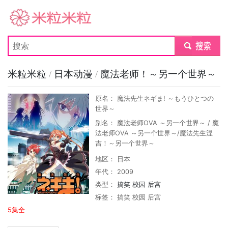
米粒米粒
submit
米粒米粒
/
日本动漫
/
魔法老师！～另一个世界～
原名： 魔法先生ネギま! ～もうひとつの
世界～
别名： 魔法老师OVA ～另一个世界～ / 魔
法老师OVA ～另一个世界～/魔法先生涅
吉！～另一个世界～
地区： 日本
年代： 2009
类型：
搞笑
校园
后宫
标签：
搞笑
校园
后宫
5集全