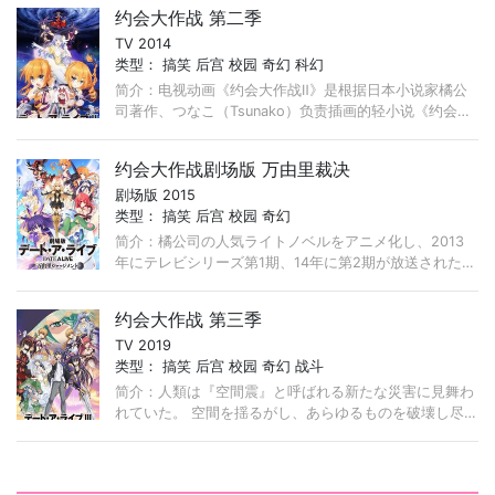
其力量的姬巫女们则被称之精灵使。 ...
约会大作战 第二季
TV 2014
类型：
搞笑
后宫
校园
奇幻
科幻
简介：电视动画《约会大作战Ⅱ》是根据日本小说家橘公
司著作、つなこ（Tsunako）负责插画的轻小说《约会大
作战》改编的同名电视动画的第二期作品。 ...
约会大作战剧场版 万由里裁决
剧场版 2015
类型：
搞笑
后宫
校园
奇幻
简介：橘公司の人気ライトノベルをアニメ化し、2013
年にテレビシリーズ第1期、14年に第2期が放送された
「デート・ア・ライブ」の完全新作劇場版。 ...
约会大作战 第三季
TV 2019
类型：
搞笑
后宫
校园
奇幻
战斗
简介：人類は『空間震』と呼ばれる新たな災害に見舞わ
れていた。 空間を揺るがし、あらゆるものを破壊し尽
くすその災厄は、 精霊と呼ばれる存在が臨界から顕現
することにより発生するものだった。 ...