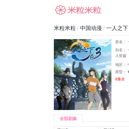
米粒米粒
米粒米粒
/
中国动漫
/
一人之下
原名： 
别名： 
入世篇
地区： 
类型：
8集全
全部剧集