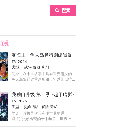
submit
动漫
航海王：鱼人岛篇特别编辑版
TV 2024
类型：
战斗
冒险
奇幻
简介：在未来故事中具有重要意义的
鱼人岛篇经过重新剪辑，将以比以往
更高的画质呈现。讲述了顶上战争2年
后的草帽海贼团重新团聚，前往鱼人
我独自升级 第二季 -起于暗影-
岛冒险，并挫败了新鱼人海贼团阴谋
TV 2025
的故事。
类型：
热血
战斗
冒险
奇幻
简介：连接异次元和现世界的通
道“门”突然出现的十来年后，世界上出
现觉醒了超能力被称为“猎人”之人。
猎人使用力量以攻占门内的地下城并