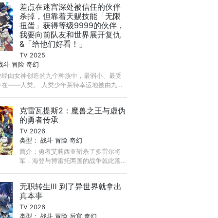
差点在迷宫深处被信任的伙伴
获得报酬为生，但在强者齐聚的猎人
杀掉，但靠着天赐技能「无限
们中， ...
扭蛋」获得等级9999的伙伴，
我要向前队友和世界展开复仇
&「给他们好看！」
TV 2025
战斗
冒险
奇幻
曾经由女神创造的九个种族中，最弱小、最受
存在——人类。 人类少年莱特幸运地被由九种
的队伍「种族之集」接纳，度过了一段幸福的
.
克雷瓦提斯2：魔兽之王与虚伪
的勇者传承
TV 2026
类型：
战斗
冒险
奇幻
简介：勇者艾莉西亚斩杀了多雷尔将
军，海登与博雷托两国的战争就此落
幕。 在包含艾斯琳在内的三国会谈
中，众人争执的焦点，是多雷尔打造
无职转生Ⅲ 到了异世界就拿出
的 “秘密密室”。 ...
真本事
TV 2026
类型：
战斗
冒险
后宫
奇幻