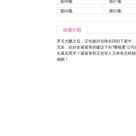
第08集
第07集
第04集
第03集
动漫介绍
罗天大醮之后，王也被武当除名回到了家中，
无奈，在好友诸葛青的建议下向“哪都通”公
出幕后黑手？诸葛青和王也等人又将有怎样精
揭晓！