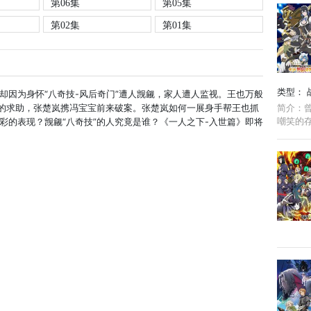
第06集
第05集
第02集
第01集
类型：
却因为身怀“八奇技-风后奇门”遭人觊觎，家人遭人监视。王也万般
简介：
司的求助，张楚岚携冯宝宝前来破案。张楚岚如何一展身手帮王也抓
嘲笑的
彩的表现？觊觎“八奇技”的人究竟是谁？《一人之下-入世篇》即将
族组成
时光。 ..