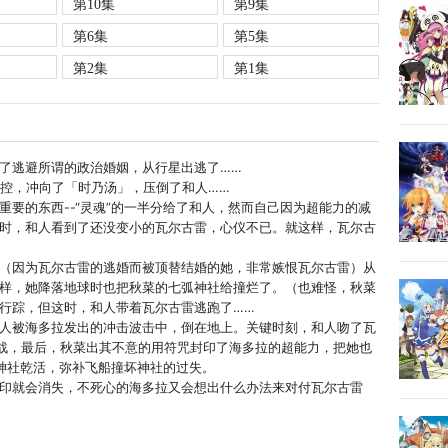
第10集
第9集
第6集
第5集
第2集
第1集
了逃避所谓的政治婚姻，从行星出逃了……
控，冲向了「时乃汤」，压倒了和人……
的东西--“灵魂”的一半分给了和人，然而自己因为超能力的减
时，和人看到了还没变小的瓦尔古雷，心仪不已。就这样，瓦尔古
因为瓦尔古雷的逃婚而被顶替结婚的她，非常嫉恨瓦尔古雷）从
样，她降落地球时也把秋菜的七弧神社给撞烂了。（也难怪，秋菜
行踪，但这时，和人带着瓦尔古雷逃跑了……
被海多拉发出的冲击波击中，倒在地上。关键时刻，和人吻了瓦
战，最后，秋菜出其不意的用符咒封印了海多拉的超能力，把她也
神社乾活，弥补飞船撞坏神社的过失。
就会消失，不死心的海多拉又会想出什么办法来对付瓦尔古雷