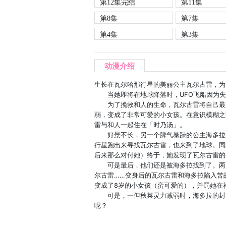
第12集完结
第11集
第8集
第7集
第4集
第3集
动漫介绍
生长在瓦尔哈那行星的美丽公主瓦尔古雷，为
当她即将在地球降落时，UFO飞船因为失
为了挽救和人的生命，瓦尔古雷将自己最重要
弱，变成了非常可爱的小女孩。在意识模糊之
雷与和人一起住在「时乃汤」。
好景不长，另一个脾气暴躁的公主海多拉（
行星跑出来寻找瓦尔古雷，也来到了地球。同
后来那么对付她）终于，她发现了瓦尔古雷的
可是最后，他们还是被海多拉找到了。两人
尔古雷……变身后的瓦尔古雷和海多拉陷入苦
变成了8岁的小女孩（蛮可爱的），并罚她在
可是，一但秋菜灵力减弱时，海多拉的封印
呢？