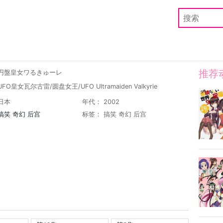
推荐
 円盤皇女ワるきゅーレ
FO皇女瓦尔古雷/圆盘女王/UFO Ultramaiden Valkyrie
日本
年代： 2002
搞笑
奇幻
后宫
标签：
搞笑
奇幻
后宫