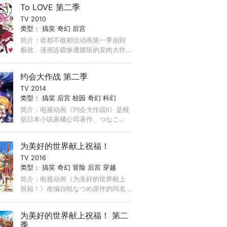
To LOVE 第二季
慕的春菜告白，可是，因为一场误
TV 2010
会， ...
类型：
搞笑
奇幻
后宫
简介：谁都不敢相信动画第一季崩到
极致、漫画连载惨遭腰斩的卖肉大作
「出包王女」竟然还有机会起死回
生。漫画被腰斩的真正原因究竟是因
约会大作战 第二季
为「出包王女」在「周刊少年Jump」
TV 2014
...
类型：
搞笑
后宫
校园
奇幻
科幻
简介：电视动画《约会大作战Ⅱ》是根
据日本小说家橘公司著作、つなこ
（Tsunako）负责插画的轻小说《约会
大作战》改编的同名电视动画的第二
为美好的世界献上祝福！
期作品。 ...
TV 2016
类型：
搞笑
奇幻
冒险
后宫
穿越
简介：电视动画《为美好的世界献上
祝福！》改编自暁なつめ原作的同名
轻小说。 热爱游戏的家里蹲少年·佐藤
和真的人生，因交通事故（!?）而轻易
为美好的世界献上祝福！ 第二
闭幕……本该是这样，但当他醒来之
季