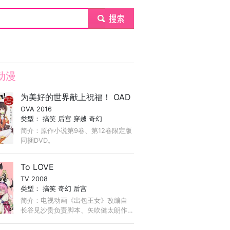
submit
动漫
为美好的世界献上祝福！ OAD
OVA 2016
类型：
搞笑
后宫
穿越
奇幻
简介：原作小说第9卷、第12卷限定版
同捆DVD。
To LOVE
TV 2008
类型：
搞笑
奇幻
后宫
简介：电视动画《出包王女》改编自
长谷见沙贵负责脚本、矢吹健太朗作
画的同名漫画。 超级纯情的高中生结
城梨斗，怀着极大的决心试图要向爱