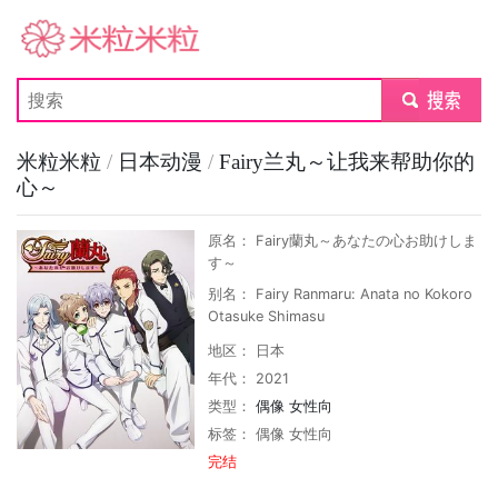
米粒米粒
submit
米粒米粒
/
日本动漫
/
Fairy兰丸～让我来帮助你的
心～
原名： Fairy蘭丸～あなたの心お助けしま
す～
别名： Fairy Ranmaru: Anata no Kokoro
Otasuke Shimasu
地区： 日本
年代： 2021
类型：
偶像
女性向
标签：
偶像
女性向
完结