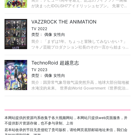
简介：デビュー1周年を迎え、記念のライブツアー開催
が決まったIDOLiSH7アイドリッシュセブン。 先輩であ
り、良きライバルであるTRIGGERトリガー、Re:valeリ
ヴァーレも それぞれに華々しい活躍で注目を集めてい
VAZZROCK THE ANIMATION
た ...
TV 2022
类型：
偶像
女性向
简介：「まずは1年。ちょっと冒険してみないかい？」
ツキノ芸能プロダクション社長のその一言から始まっ
た、VAZZROCKプロジェクト。 芸歴の長さも、活動ジ
ャンルも、年齢も、バッ ...
TechnoRoid 超越意志
TV 2023
类型：
偶像
女性向
简介：因异常气象导致气温突然升高，地球大部分陆地被
水淹没的未来。 世界由World Government《世界统治机
构》所管理，因气温上升环境变得严酷，因此推广以机器
人和仿生人代替人类进 ...
本网站提供的资源均系收集于各大视频网站，本网站只提供web页面服务，并
不提供影片资源存储，也不参与录制、上传
若本站收录的节目无意侵犯了贵司版权，请给网页底部邮箱地址来信，我们会