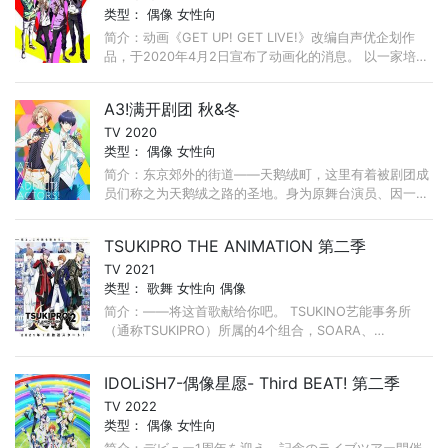
类型：
偶像
女性向
简介：动画《GET UP! GET LIVE!》改编自声优企划作
品，于2020年4月2日宣布了动画化的消息。 以一家培养
搞笑艺人的养成所为舞台，讲述了在这家养成所中以成为
世界第一的搞笑艺人为目标而努力的角色们的故事。 ...
A3!满开剧团 秋&冬
TV 2020
类型：
偶像
女性向
简介：东京郊外的街道——天鹅绒町，这里有着被剧团成
员们称之为天鹅绒之路的圣地。身为原舞台演员、因一纸
来信而站在此地的你，将会遇到的是……负债累累！没有
客人！团员只有一位！ ...
TSUKIPRO THE ANIMATION 第二季
TV 2021
类型：
歌舞
女性向
偶像
简介：——将这首歌献给你吧。 TSUKINO艺能事务所
（通称TSUKIPRO）所属的4个组合，SOARA、
Growth、SolidS、QUELL。 描绘他们洋溢各自个性的音
乐以及与之相关的戏剧，日常系音乐动画《PROANI》始
IDOLiSH7-偶像星愿- Third BEAT! 第二季
动！
TV 2022
类型：
偶像
女性向